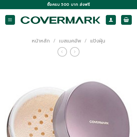
Skip
ซื้อครบ 500 บาท ส่งฟรี
to
content
หน้าหลัก
/
เบสเมคอัพ
/
แป้งฝุ่น