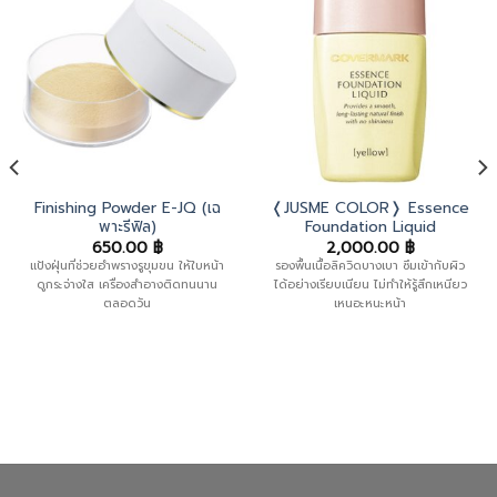
Finishing Powder E-JQ (เฉ
❬JUSME COLOR❭ Essence
พาะรีฟิล)
Foundation Liquid
650.00
฿
2,000.00
฿
แป้งฝุ่นที่ช่วยอำพรางรูขุมขน ให้ใบหน้า
รองพื้นเนื้อลิควิดบางเบา ซึมเข้ากับผิว
ดูกระจ่างใส เครื่องสำอางติดทนนาน
ได้อย่างเรียบเนียน ไม่ทำให้รู้สึกเหนียว
ตลอดวัน
เหนอะหนะหน้า