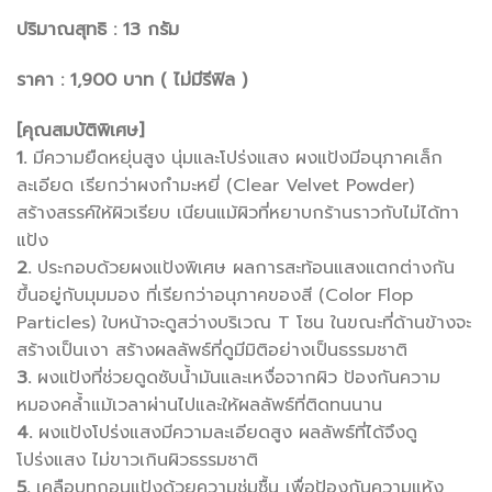
ปริมาณสุทธิ : 13 กรัม
ราคา : 1,900 บาท ( ไม่มีรีฟิล )
[คุณสมบัติพิเศษ]
1.
มีความยืดหยุ่นสูง นุ่มและโปร่งแสง ผงแป้งมีอนุภาคเล็ก
ละเอียด เรียกว่าผงกำมะหยี่ (Clear Velvet Powder)
สร้างสรรค์ให้ผิวเรียบ เนียนแม้ผิวที่หยาบกร้านราวกับไม่ได้ทา
แป้ง
2.
ประกอบด้วยผงแป้งพิเศษ ผลการสะท้อนแสงแตกต่างกัน
ขึ้นอยู่กับมุมมอง ที่เรียกว่าอนุภาคของสี (Color Flop
Particles) ใบหน้าจะดูสว่างบริเวณ T โซน ในขณะที่ด้านข้างจะ
สร้างเป็นเงา สร้างผลลัพธ์ที่ดูมีมิติอย่างเป็นธรรมชาติ
3.
ผงแป้งที่ช่วยดูดซับน้ำมันและเหงื่อจากผิว ป้องกันความ
หมองคล้ำแม้เวลาผ่านไปและให้ผลลัพธ์ที่ติดทนนาน
4.
ผงแป้งโปร่งแสงมีความละเอียดสูง ผลลัพธ์ที่ได้จึงดู
โปร่งแสง ไม่ขาวเกินผิวธรรมชาติ
5.
เคลือบทุกอนูแป้งด้วยความชุ่มชื้น เพื่อป้องกันความแห้ง