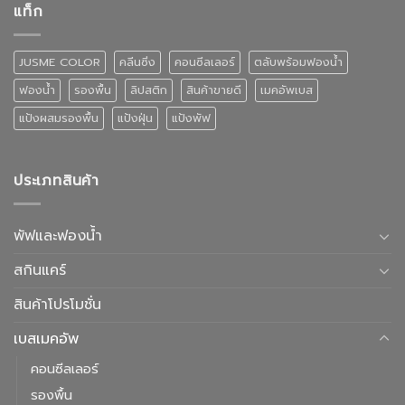
แท็ก
JUSME COLOR
คลีนซิ่ง
คอนซีลเลอร์
ตลับพร้อมฟองน้ำ
ฟองน้ำ
รองพื้น
ลิปสติก
สินค้าขายดี
เมคอัพเบส
แป้งผสมรองพื้น
แป้งฝุ่น
แป้งพัฟ
ประเภทสินค้า
พัฟและฟองน้ำ
สกินแคร์
สินค้าโปรโมชั่น
เบสเมคอัพ
คอนซีลเลอร์
รองพื้น