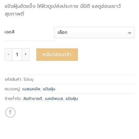
แป้งฝุ่นอัดแข็ง ให้ผิวดูเปล่งประกาย มีมิติ แลดูอ่อนเยาว์
สุขภาพดี
เฉดสี
จำนวน Faceup Pressed Powder ชิ้น
หยิบใส่ตะกร้า
รหัสสินค้า:
ไม่ระบุ
หมวดหมู่:
เบสเมคอัพ
,
แป้งฝุ่น
ป้ายกำกับ:
สินค้าขายดี
,
เมคอัพเบส
,
แป้งฝุ่น