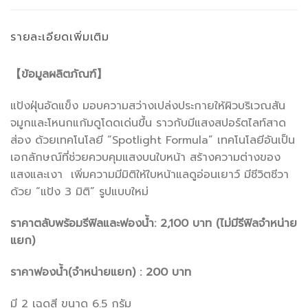
รายละเอียดเพิ่มเติม
【ข้อมูลผลิตภัณฑ์】
แป้งฝุ่นอัดแข็ง มอบความสว่างเปล่งประกายให้ผิวบริเวณสัน
จมูกและโหนกแก้มดูโดดเด่นขึ้น ราวกับมีแสงสปอร์ตไลท์สาด
ส่อง ด้วยเทคโนโลยี “Spotlight Formula” เทคโนโลยีอันเป็น
เอกลักษณ์ที่ช่วยควบคุมแสงบนใบหน้า สร้างความต่างของ
แสงและเงา เพิ่มความมีมิติให้ใบหน้าแลดูอ่อนเยาว์ มีชีวิตชีวา
ด้วย “แป้ง 3 มิติ” รูปแบบใหม่
ราคาตลับพร้อมรีฟิลและฟองน้ำ: 2,100 บาท (ไม่มีรีฟิลจำหน่าย
แยก)
ราคาฟองน้ำ(จำหน่ายแยก) : 200 บาท
มี 2 เฉดสี ขนาด 6.5 กรัม