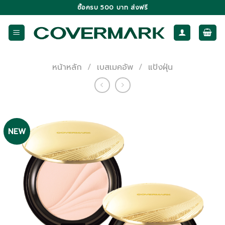
Skip
ซื้อครบ 500 บาท ส่งฟรี
to
content
หน้าหลัก
/
เบสเมคอัพ
/
แป้งฝุ่น
NEW