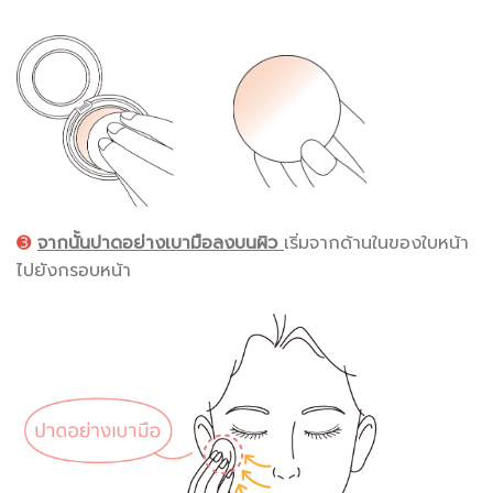
➌
จากนั้นปาดอย่างเบามือลงบน
ผิว
เริ่มจากด้านในของใบหน้า
ไปยังกรอบหน้า