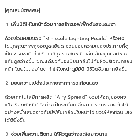
[คุณสมบัติพิเศษ]
เพิ่ม
มิติให้
ใบหน้าด้วยการสร้าง
เอฟเฟ็กต์แสงและ
เงา
ด้วยส่วนผสมของ “Miniscule Lighting Pearls” หรือผง
ไข่มุกคุณภาพสูงอณูละเอียด ช่วยมอบความเปล่งประกายที่ดู
เป็นธรรมชาติ ทำให้ส่วนที่สูงของใบหน้า เช่น สันจมูกและโหนก
แก้มดูสว่างขึ้น ขณะเดียวกันจะเนียนกลืนไปกับผิวบริเวณกรอบ
หน้า โดยไม่ลอยโดด ทำให้ใบหน้าดูมีมิติ มีชีวิตชีวามากยิ่งขึ้น
มอบความเปล่งประกายจากการสะท้อนแสง
ด้วยเทคโนโลยีการผลิต “Airy Spread” ช่วยให้อณูของผง
แป้งเรียงตัวกันได้อย่างเป็นระเบียบ จึงสามารถกระจายตัวได้
อย่างสม่ำเสมอราวกับมีฟิล์มเคลือบใบหน้าไว้ ช่วยให้สะท้อนแสง
ได้ดียิ่งขึ้น
ช่วยเพิ่มความติดทน ให้ผิวดูสว่างสดใสยาวนาน