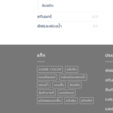
ลิปสติก
สกินแคร์
(27)
พัฟและฟองน้ำ
(17)
แท็ก
ประ
JUSME COLOR
คลีนซิ่ง
พัฟ
คอนซีลเลอร์
ตลับพร้อมฟองน้ำ
สกิน
ฟองน้ำ
รองพื้น
ลิปสติก
สินค
สินค้าขายดี
เมคอัพเบส
เบส
แป้งผสมรองพื้น
แป้งฝุ่น
แป้งพัฟ
เมค