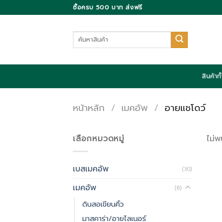
Skip
ซื้อครบ 500 บาท ส่งฟรี
to
content
ค้นหา:
สินค้าท
หน้าหลัก
/
เมคอัพ
/
อายแชโดว์
เลือกหมวดหมู่
ไม่พ
เบสเมคอัพ
(30)
เมคอัพ
(8)
ดินสอเขียนคิ้ว
มาสคาร่า/อายไลเนอร์