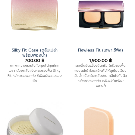
Silky Fit Case (ตลับเปล่า
Flawless Fit (เฉพาะรีฟิล)
พร้อมฟองน้ำ)
700.00
฿
1,900.00
฿
พกพาความสวยไปกับคุณได้ทุกที่ทุก
รองพื้นอัดแข็งชนิดครีม (ครีมรองพื้น
เวลา ด้วยตลับแป้งผสมรองพื้น Silky
แบบตลับ) ช่วยสร้างผิวให้ดูเนียนเรียบ
Fit
*จำหน่ายแยกกับ รีฟิลแป้งผสมรอง
อิ่มน้ำ เนื้อครีมเกลี่ยง่าย กลืนไปกับผิว
พื้น
*จำหน่ายแยกกับ ตลับเปล่าพร้อม
ฟองน้ำ