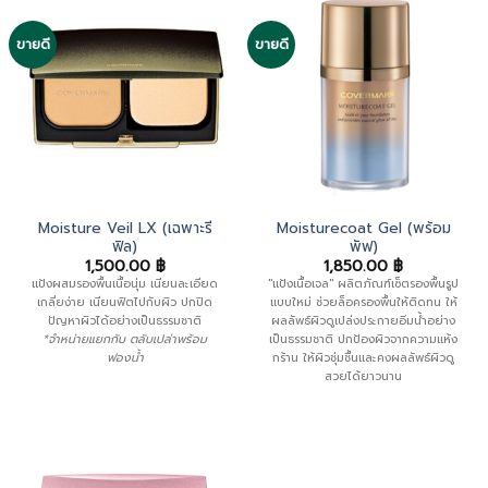
ขายดี
ขายดี
Moisture Veil LX (เฉพาะรี
Moisturecoat Gel (พร้อม
ฟิล)
พัฟ)
1,500.00
฿
1,850.00
฿
แป้งผสมรองพื้นเนื้อนุ่ม เนียนละเอียด
"แป้งเนื้อเจล" ผลิตภัณฑ์เซ็ตรองพื้นรูป
เกลี่ยง่าย เนียนฟิตไปกับผิว ปกปิด
แบบใหม่ ช่วยล็อครองพื้นให้ติดทน ให้
ปัญหาผิวได้อย่างเป็นธรรมชาติ
ผลลัพธ์ผิวดูเปล่งประกายอิ่มน้ำอย่าง
*จำหน่ายแยกกับ ตลับเปล่าพร้อม
เป็นธรรมชาติ ปกป้องผิวจากความแห้ง
ฟองน้ำ
กร้าน ให้ผิวชุ่มชื้นและคงผลลัพธ์ผิวดู
สวยได้ยาวนาน