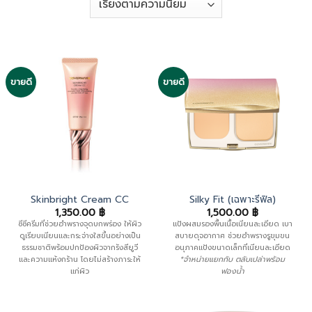
ขายดี
ขายดี
Skinbright Cream CC
Silky Fit (เฉพาะรีฟิล)
1,350.00
฿
1,500.00
฿
ซีซีครีมที่ช่วยอำพรางจุดบกพร่อง ให้ผิว
แป้งผสมรองพื้นเนื้อเนียนละเอียด เบา
ดูเรียบเนียนและกระจ่างใสขึ้นอย่างเป็น
สบายดุจอากาศ ช่วยอำพรางรูขุมขน
ธรรมชาติพร้อมปกป้องผิวจากรังสียูวี
อนุภาคแป้งขนาดเล็กที่เนียนละเอียด
และความแห้งกร้าน โดยไม่สร้างภาระให้
*จำหน่ายแยกกับ ตลับเปล่าพร้อม
แก่ผิว
ฟองน้ำ