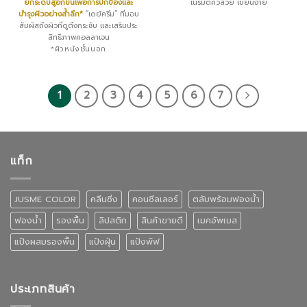
ยกระดับสู่อีกขั้นเพื่อการปกป้องและ
เนรมิตคิ้วสวย เขียนง่าย
บำรุงผิวอย่างล้ำลึก
*
“เดย์ครีม” ที่มอบ
สัมผัสถึงผิวที่ดูตึงกระชับ และเสริมประ
สิทธิภาพคอลลาเจน
*ผิวหนังชั้นนอก
1
2
3
4
5
6
7
แท็ก
JUSME COLOR
คลีนซิ่ง
คอนซีลเลอร์
ตลับพร้อมฟองน้ำ
ฟองน้ำ
รองพื้น
ลิปสติก
สินค้าขายดี
เมคอัพเบส
แป้งผสมรองพื้น
แป้งฝุ่น
แป้งพัฟ
ประเภทสินค้า