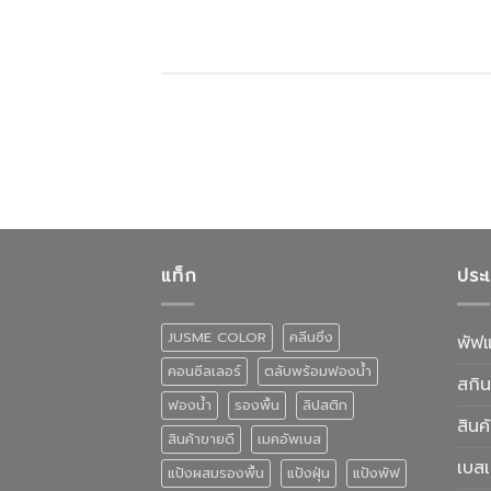
แท็ก
ประ
JUSME COLOR
คลีนซิ่ง
พัฟ
คอนซีลเลอร์
ตลับพร้อมฟองน้ำ
สกิน
ฟองน้ำ
รองพื้น
ลิปสติก
สินค
สินค้าขายดี
เมคอัพเบส
เบส
แป้งผสมรองพื้น
แป้งฝุ่น
แป้งพัฟ