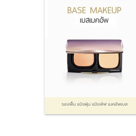
รองพื้น แป้งฝุ่น แป้งพัฟ เมคอัพเบส