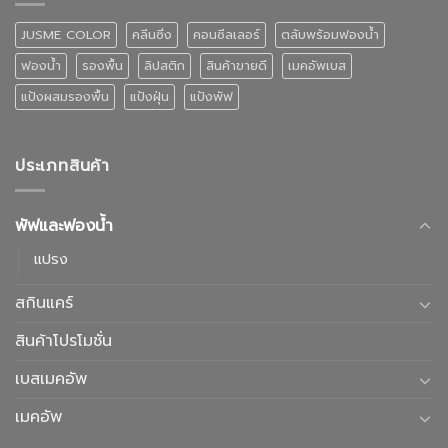
JUSME COLOR
คลีนซิ่ง
คอนซีลเลอร์
ตลับพร้อมฟองน้ำ
ฟองน้ำ
รองพื้น
ลิปสติก
สินค้าขายดี
เมคอัพเบส
แป้งผสมรองพื้น
แป้งฝุ่น
แป้งพัฟ
ประเภทสินค้า
พัฟและฟองน้ำ
แปรง
สกินแคร์
สินค้าโปรโมชั่น
เบสเมคอัพ
เมคอัพ