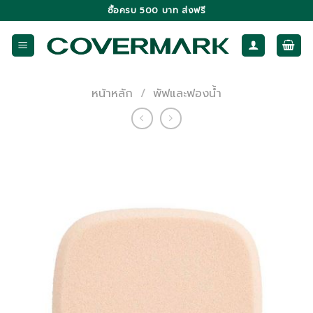
Skip
ซื้อครบ 500 บาท ส่งฟรี
to
content
หน้าหลัก
/
พัฟและฟองน้ำ