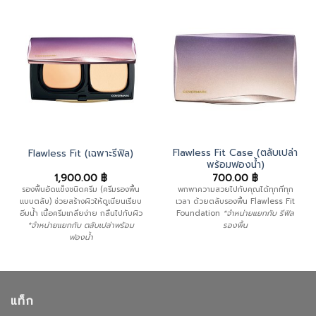
Flawless Fit Case (ตลับเปล่า
Flawless Fit (เฉพาะรีฟิล)
พร้อมฟองน้ำ)
1,900.00
฿
700.00
฿
รองพื้นอัดแข็งชนิดครีม (ครีมรองพื้น
พกพาความสวยไปกับคุณได้ทุกที่ทุก
แบบตลับ) ช่วยสร้างผิวให้ดูเนียนเรียบ
เวลา ด้วยตลับรองพื้น Flawless Fit
อิ่มน้ำ เนื้อครีมเกลี่ยง่าย กลืนไปกับผิว
Foundation
*จำหน่ายแยกกับ รีฟิล
*จำหน่ายแยกกับ ตลับเปล่าพร้อม
รองพื้น
ฟองน้ำ
แท็ก