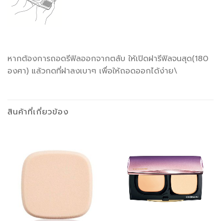
หากต้องการถอดรีฟิลออกจากตลับ ให้เปิดฝารีฟิลจนสุด(180
องศา) แล้วกดที่ฝาลงเบาๆ เพื่อให้ถอดออกได้ง่าย\
สินค้าที่เกี่ยวข้อง