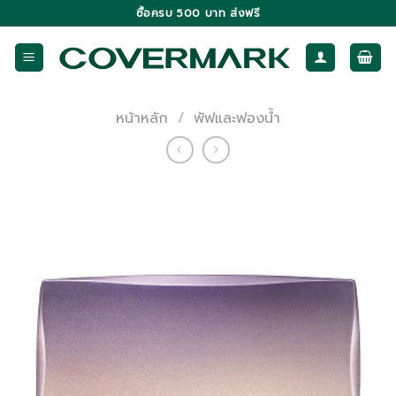
Skip
ซื้อครบ 500 บาท ส่งฟรี
to
content
หน้าหลัก
/
พัฟและฟองน้ำ