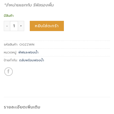
*จำหน่ายแยกกับ รีฟิลรองพื้น
มีสินค้า
จำนวน Flawless Fit Case (ตลับเปล่าพร้อมฟองน้ำ) ชิ้น
หยิบใส่ตะกร้า
รหัสสินค้า:
OGZZWN
หมวดหมู่:
พัฟและฟองน้ำ
ป้ายกำกับ:
ตลับพร้อมฟองน้ำ
รายละเอียดเพิ่มเติม