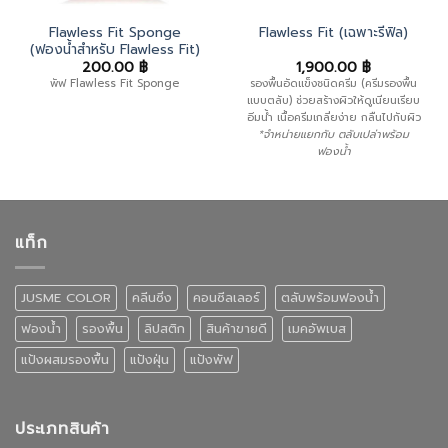
Flawless Fit Sponge
Flawless Fit (เฉพาะรีฟิล)
(ฟองน้ำสำหรับ Flawless Fit)
200.00
฿
1,900.00
฿
พัฟ Flawless Fit Sponge
รองพื้นอัดแข็งชนิดครีม (ครีมรองพื้น
แบบตลับ) ช่วยสร้างผิวให้ดูเนียนเรียบ
อิ่มน้ำ เนื้อครีมเกลี่ยง่าย กลืนไปกับผิว
*จำหน่ายแยกกับ ตลับเปล่าพร้อม
ฟองน้ำ
แท็ก
JUSME COLOR
คลีนซิ่ง
คอนซีลเลอร์
ตลับพร้อมฟองน้ำ
ฟองน้ำ
รองพื้น
ลิปสติก
สินค้าขายดี
เมคอัพเบส
แป้งผสมรองพื้น
แป้งฝุ่น
แป้งพัฟ
ประเภทสินค้า