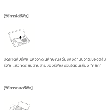
[วิธีการใส่รีฟิล]
ปิดฝาตลับรีฟิล แล้ววางในลักษณะเฉียงลงด้านขวาในช่องตลับ
รีฟิล แล้วกดตลับด้านซ้ายของรีฟิลลงจนได้ยินเสียง “คลิก”
[วิธีการถอดรีฟิล]