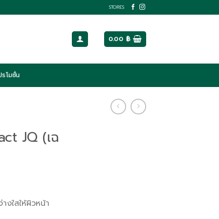
STORES
0.00
฿
ปรโมชั่น
ct JQ (เฉ
างใสให้ผิวหน้า