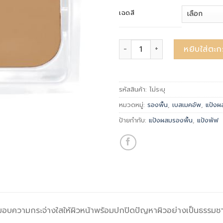
เฉดสี
จำนวน Brightage UV Pact JQ (เฉพ
หยิบใส่ตะก
รหัสสินค้า:
ไม่ระบุ
หมวดหมู่:
รองพื้น
,
เบสเมคอัพ
,
แป้งผ
ป้ายกำกับ:
แป้งผสมรองพื้น
,
แป้งพัฟ
มอบความกระจ่างใสให้ผิวหน้าพร้อมปกปิดปัญหาผิวอย่างเป็นธรรมชา