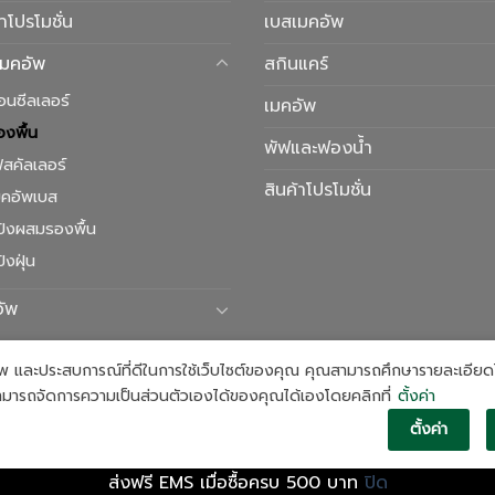
้าโปรโมชั่น
เบสเมคอัพ
เมคอัพ
สกินแคร์
อนซีลเลอร์
เมคอัพ
องพื้น
พัฟและฟองน้ำ
ฟสคัลเลอร์
สินค้าโปรโมชั่น
มคอัพเบส
ป้งผสมรองพื้น
้งฝุ่น
อัพ
ิภาพ และประสบการณ์ที่ดีในการใช้เว็บไซต์ของคุณ คุณสามารถศึกษารายละเอียดได
มารถจัดการความเป็นส่วนตัวเองได้ของคุณได้เองโดยคลิกที่
ตั้งค่า
ตั้งค่า
Copyright 2026 ©
COVERMARK
ส่งฟรี EMS เมื่อซื้อครบ 500 บาท
ปิด