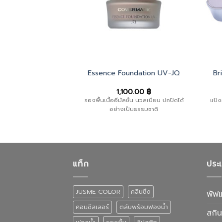
ssed Powder
Essence Foundation UV-JQ
Br
0.00
฿
1,100.00
฿
วามเปล่งประกาย
ดุจเติม
รองพื้นเนื้ออีมัลชั่น นวลเนียน ปกปิดได้
แป้ง
”
แป้งฝุ่นอัดแข็ง ให้ผิว
อย่างเป็นธรรมชาติ
 แลดูอ่อนเยาว์สุขภาพดี
แท็ก
ประ
JUSME COLOR
คลีนซิ่ง
พัฟ
คอนซีลเลอร์
ตลับพร้อมฟองน้ำ
สกิน