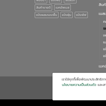
ฟองน้ำ
รองพื้น
ลิปสติก
สินค
สินค้าขายดี
เมคอัพเบส
เบส
แป้งผสมรองพื้น
แป้งฝุ่น
แป้งพัฟ
ค
ร
เ
เ
แ
แป
เมค
เราใช้คุกกี้เพื่อพัฒนาประสิทธ
นโยบายความเป็นส่วนตัว
และสา