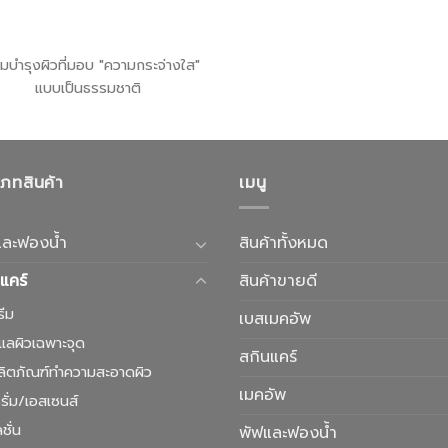
นมบำรุงผิวที่มอบ "ความกระจ่างใส"
แบบเป็นธรรมชาติ
เภทสินค้า
เมนู
และฟองน้ำ
สินค้าทั้งหมด
แคร์
สินค้าขายดี
รีม
เบสเมคอัพ
ูแลผิวเฉพาะจุด
สกินแคร์
ลิตภัณฑ์ทำความสะอาดผิว
เมคอัพ
รั่ม/เอสเซนส์
ชั่น
พัฟและฟองน้ำ