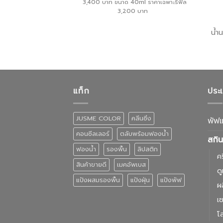
3,400 บาท ขนาด 40ml ราคาเฉพาะรีฟิล
3,200 บาท
น้ำ
แท็ก
ประ
JUSME COLOR
คลีนซิ่ง
พัฟ
คอนซีลเลอร์
ตลับพร้อมฟองน้ำ
สกิน
ฟองน้ำ
รองพื้น
ลิปสติก
ค
สินค้าขายดี
เมคอัพเบส
ด
แป้งผสมรองพื้น
แป้งฝุ่น
แป้งพัฟ
ผ
เซ
โล